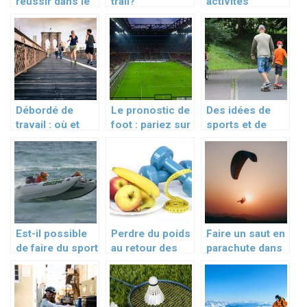
réussir dans le
trail?
activités
sport ?
pratiquer à la
montagne?
Débordé de
Le pronostic de
Des idées de
travail : où et
foot : pariez sur
sports et de
quand faire du
l’équipe
loisirs pour les
sport ?
gagnante
vacances
Est-il possible
Perdre du poids
Faire un saut en
de faire du sport
au retour des
parachute dans
en vacances en
grandes
le Nord
Corse ?
vacances