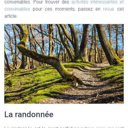
T
convenables. Pour trouver des
activités intéressantes et
I
convenables
pour ces moments, passez en
revue
cet
O
article.
N
La randonnée