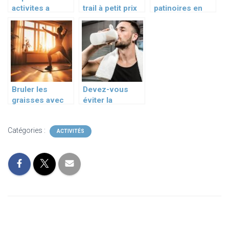
activites a
trail à petit prix
patinoires en
sensation a
écrase les
région
tester a tout prix
modèles haut
parisienne cet
!
de gamme :
hiver :
incroyable !
comparatif prix,
horaires et
services
Bruler les
Devez-vous
graisses avec
éviter la
des exercices
maltodextrine ?
de
Catégories :
renforcement
ACTIVITÉS
musculaire a la
maison