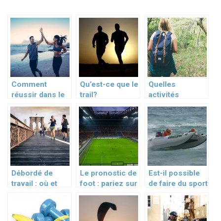
Comment
Qu’est-ce que le
Quelles
réussir dans le
trail?
activités
sport ?
pratiquer à la
montagne?
Débordé de
Le pronostic de
Est-il possible
travail : où et
foot : pariez sur
de faire du sport
quand faire du
l’équipe
en vacances en
sport ?
gagnante
Corse ?