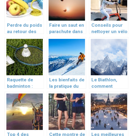
Perdre du poids
Faire un saut en
Conseils pour
au retour des
parachute dans
nettoyer un vélo
grandes
le Nord
électrique et le
vacances
préparer à une
randonnée
Raquette de
Les bienfaits de
Le Biathlon,
badminton :
la pratique du
comment
comment la
ski alpin
pratiquer ce
corder ?
sport de
montagne tres
populaire ?
Top 4 des
Cette montre de
Les meilleures