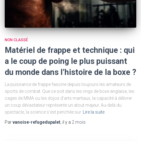
NON CLASSÉ
Matériel de frappe et technique : qui
a le coup de poing le plus puissant
du monde dans l’histoire de la boxe ?
La puissance de frappe fascine depuis toujours les amateurs de
sports de combat. Que ce soit dans les rings de boxe anglaise, les
cages de MMA ou les dojos d'arts martiaux, la capacité à délivrer
un coup dévastateur représente un atout majeur. Au-delà du
spectacle, la science s'est penchée sur
Lire la suite
Par
vanoise-refugedupalet
, il y a
2 mois