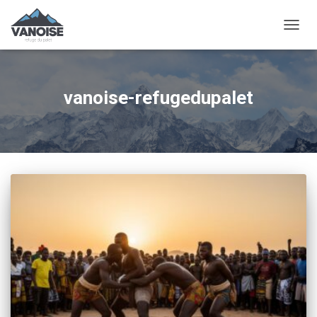
OUVRI
LA
NAVIG
vanoise-refugedupalet