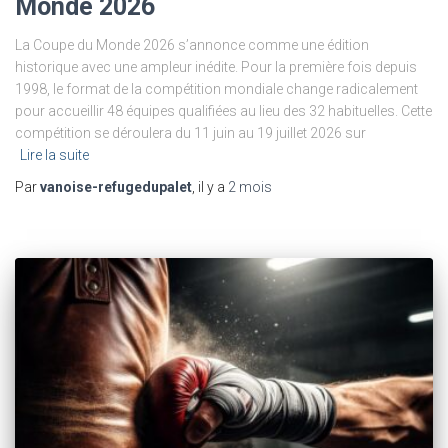
Monde 2026
La Coupe du Monde 2026 s’annonce comme une édition
historique avec une ampleur inédite. Pour la première fois depuis
1998, le format de la compétition mondiale change radicalement
pour accueillir 48 équipes qualifiées au lieu des 32 habituelles. Cette
compétition se déroulera du 11 juin au 19 juillet 2026 sur
Lire la suite
Par
vanoise-refugedupalet
, il y a
2 mois