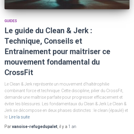
GUIDES
Le guide du Clean & Jerk :
Technique, Conseils et
Entrainement pour maitriser ce
mouvement fondamental du
CrossFit
Le Clean & Jerk représente un mouvement d'haltérophilie
combinant force et technique. Cette discipline, pilier du CrossFit,
demande une maîtrise parfaite pour progresser efficacement et
éviter les blessures. Les fondamentaux du Clean & Jerk Le Clean &
Jerk se décompose en deux phases distinctes : le clean (épaulé) et
le
Lire la suite
Par
vanoise-refugedupalet
, il y a
1 an