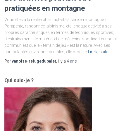
pratiquées en montagne
Vous êtes à la recherche d’activité à faire en montagne ?
Parapente, randonnée, alpinisme, etc, chaque activité a ses
propres caractéristiques en termes de techniques sportives,
d’entraînement, de matériel et de médecine sportive. Leur point
commun est que le « terrain de jeu » est la nature. Avec ses
particularités environnementales, elle modifie
Lire la suite
Par
vanoise-refugedupalet
, il y a
4 ans
Qui suis-je ?