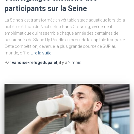
participants sur la Seine
La Seine s'est transformée en véritable stade aquatique lors de la
huitième édition du Nautic Sup Paris Crossing, événement
emblématique qui rassemble chaque année des centaines de
passionnés de Stand Up Paddle au cœur de la capitale française.
Cette compétition, devenue la plus grande course de SUP au
monde, offre
Lire la suite
Par
vanoise-refugedupalet
, il y a
2 mois