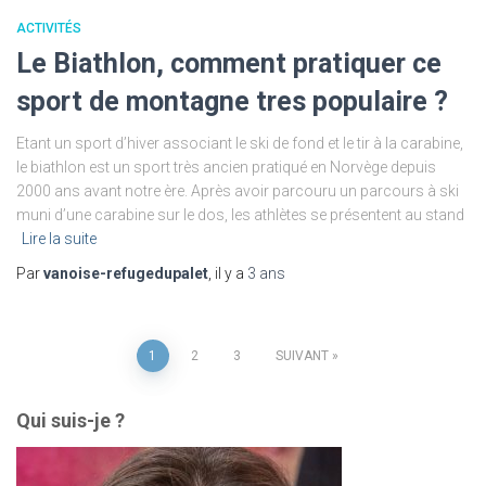
ACTIVITÉS
Le Biathlon, comment pratiquer ce
sport de montagne tres populaire ?
Etant un sport d’hiver associant le ski de fond et le tir à la carabine,
le biathlon est un sport très ancien pratiqué en Norvège depuis
2000 ans avant notre ère. Après avoir parcouru un parcours à ski
muni d’une carabine sur le dos, les athlètes se présentent au stand
Lire la suite
Par
vanoise-refugedupalet
, il y a
3 ans
Pagination
1
2
3
SUIVANT
des
Qui suis-je ?
publications