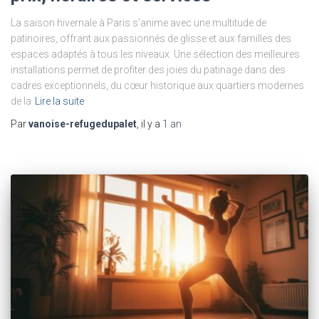
La saison hivernale à Paris s'anime avec une multitude de
patinoires, offrant aux passionnés de glisse et aux familles des
espaces adaptés à tous les niveaux. Une sélection des meilleures
installations permet de profiter des joies du patinage dans des
cadres exceptionnels, du cœur historique aux quartiers modernes
de la
Lire la suite
Par
vanoise-refugedupalet
, il y a
1 an