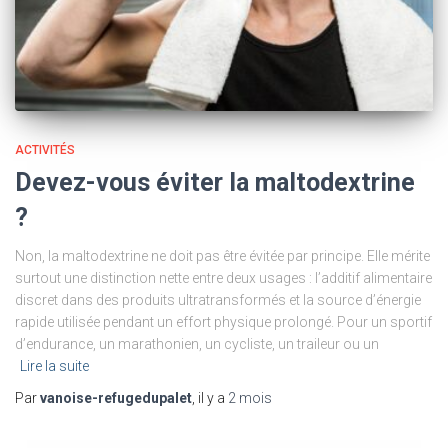
ACTIVITÉS
Devez-vous éviter la maltodextrine
?
Non, la maltodextrine ne doit pas être évitée par principe. Elle mérite
surtout une distinction nette entre deux usages : l’additif alimentaire
discret dans des produits ultratransformés et la source d’énergie
rapide utilisée pendant un effort physique prolongé. Pour un sportif
d’endurance, un marathonien, un cycliste, un traileur ou un
Lire la suite
Par
vanoise-refugedupalet
, il y a
2 mois