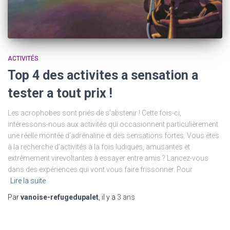
ACTIVITÉS
Top 4 des activites a sensation a
tester a tout prix !
Les acrophobes sont priés de s’abstenir ! Cette fois-ci,
intéressons-nous aux activités qui occasionnent particulièrement
une réelle montée d’adrénaline et des sensations fortes. Vous êtes
à la recherche d’activités à la fois ludiques, amusantes et
extrêmement virevoltantes à essayer entre amis ? Lancez-vous
dans des expériences qui vont vous faire frissonner. Pour
Lire la suite
Par
vanoise-refugedupalet
, il y a
3 ans