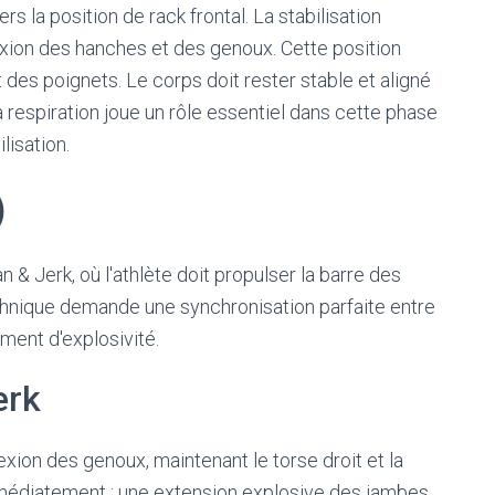
s la position de rack frontal. La stabilisation
exion des hanches et des genoux. Cette position
es poignets. Le corps doit rester stable et aligné
La respiration joue un rôle essentiel dans cette phase
lisation.
)
& Jerk, où l'athlète doit propulser la barre des
echnique demande une synchronisation parfaite entre
ment d'explosivité.
erk
ion des genoux, maintenant le torse droit et la
immédiatement : une extension explosive des jambes