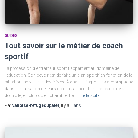
GUIDES
Tout savoir sur le métier de coach
sportif
La profession d’entraîneur sportif appartient au domaine de
l’éducation. Son devoir est de faire un plan sportif en fonction de la
situation individuelle des élèves. À chaque étape, il les accompagne
dans la réalisation de leurs objectifs. Il peut faire de l’exercice à
domicile, en club ou en chambre. tout
Lire la suite
Par
vanoise-refugedupalet
, il y a
6 ans