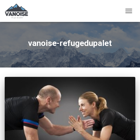
OUVRI
LA
NAVIG
vanoise-refugedupalet