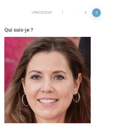
Pagination
PRÉCÉDENT
1
…
4
5
des
Qui suis-je ?
publications