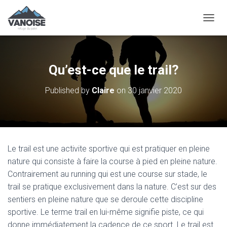
O
U
V
R
I
Qu’est-ce que le trail?
R
/
Published by
Claire
on
30 janvier 2020
F
E
R
M
E
R
Le trail est une activite sportive qui est pratiquer en pleine
L
A
nature qui consiste à faire la course à pied en pleine nature.
N
Contrairement au running qui est une course sur stade, le
A
trail se pratique exclusivement dans la nature. C’est sur des
V
sentiers en pleine nature que se deroule cette discipline
I
G
sportive. Le terme trail en lui-même signifie piste, ce qui
A
donne immédiatement la cadence de ce sport. Le trail est