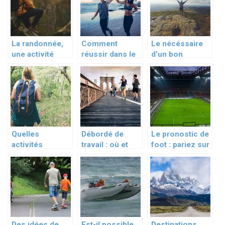
La randonnée,
Comment
Le nécéssaire
une activité
réussir dans le
d’un bon
phare de la
sport ?
randonneur
Vanoise
Quelles
Débordé de
Le pronostic de
activités
travail : où et
foot : pariez sur
pratiquer à la
quand faire du
l’équipe
montagne?
sport ?
gagnante
Des idées de
Est-il possible
Destinations