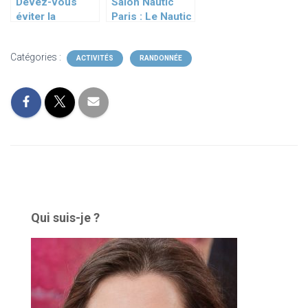
Devez-vous
Salon Nautic
éviter la
Paris : Le Nautic
maltodextrine ?
Sup Paris
Crossing : 8ème
Catégories :
édition –
ACTIVITÉS
RANDONNÉE
Témoignages
exclusifs des
participants sur
la Seine
Qui suis-je ?