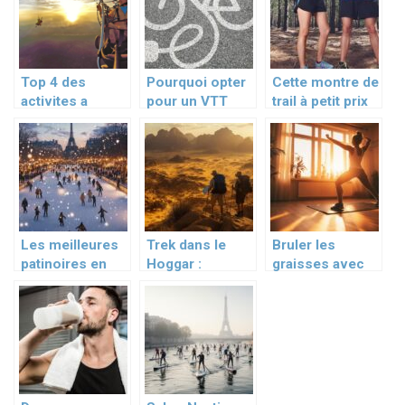
populaire ?
Top 4 des
Pourquoi opter
Cette montre de
activites a
pour un VTT
trail à petit prix
sensation a
électrique
écrase les
tester a tout prix
d’occasion pour
modèles haut
!
vos randonnées
de gamme :
?
incroyable !
Les meilleures
Trek dans le
Bruler les
patinoires en
Hoggar :
graisses avec
région
Planifiez votre
des exercices
parisienne cet
budget sans
de
hiver :
mauvaise
renforcement
comparatif prix,
surprise
musculaire a la
horaires et
maison
services