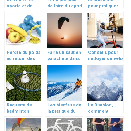
sports et de
de faire du sport
pour pratiquer
loisirs pour les
en vacances en
des activités
vacances
Corse ?
sportives
Perdre du poids
Faire un saut en
Conseils pour
au retour des
parachute dans
nettoyer un vélo
grandes
le Nord
électrique et le
vacances
préparer à une
randonnée
Raquette de
Les bienfaits de
Le Biathlon,
badminton :
la pratique du
comment
comment la
ski alpin
pratiquer ce
corder ?
sport de
montagne tres