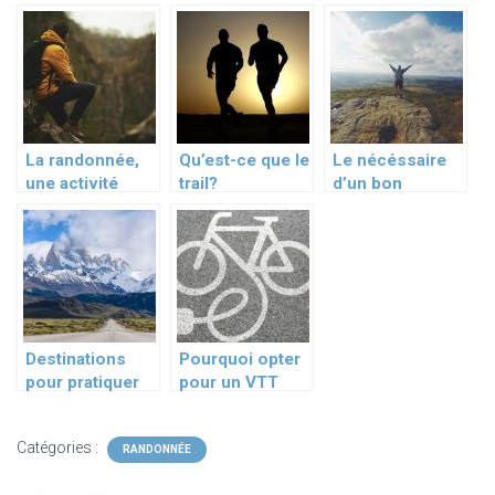
La randonnée,
Qu’est-ce que le
Le nécéssaire
une activité
trail?
d’un bon
phare de la
randonneur
Vanoise
Destinations
Pourquoi opter
pour pratiquer
pour un VTT
des activités
électrique
sportives
d’occasion pour
Catégories :
vos randonnées
RANDONNÉE
?