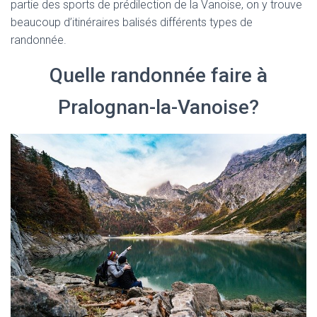
T
partie des sports de prédilection de la Vanoise, on y trouve
I
beaucoup d’itinéraires balisés différents types de
O
randonnée.
N
Quelle randonnée faire à
Pralognan-la-Vanoise?