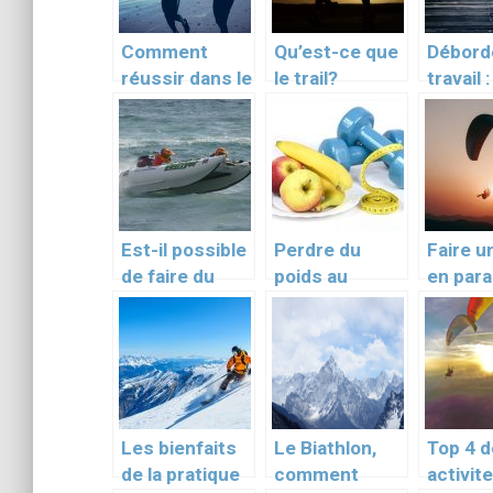
Comment
Qu’est-ce que
Débord
réussir dans le
le trail?
travail 
sport ?
quand f
sport ?
Est-il possible
Perdre du
Faire u
de faire du
poids au
en par
sport en
retour des
dans le
vacances en
grandes
Corse ?
vacances
Les bienfaits
Le Biathlon,
Top 4 
de la pratique
comment
activit