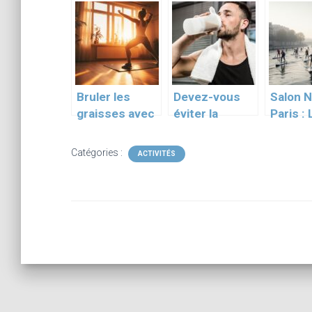
du ski alpin
pratiquer ce
sensati
sport de
tester 
montagne tres
prix !
populaire ?
Bruler les
Devez-vous
Salon N
graisses avec
éviter la
Paris : 
des exercices
maltodextrine
Nautic
de
?
Paris C
Catégories :
ACTIVITÉS
renforcement
: 8ème 
musculaire a la
–
maison
Témoig
exclusi
partici
sur la 