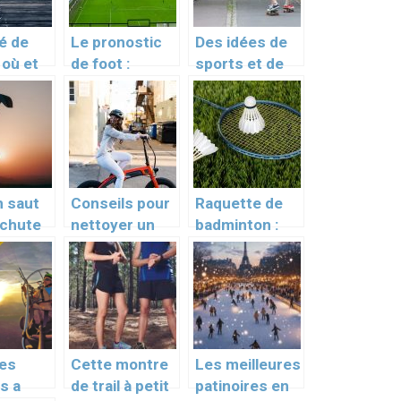
é de
Le pronostic
Des idées de
: où et
de foot :
sports et de
aire du
pariez sur
loisirs pour les
l’équipe
vacances
gagnante
n saut
Conseils pour
Raquette de
achute
nettoyer un
badminton :
 Nord
vélo électrique
comment la
et le préparer
corder ?
à une
randonnée
des
Cette montre
Les meilleures
es a
de trail à petit
patinoires en