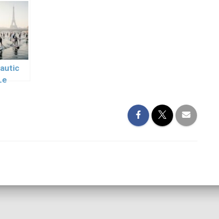
on a
prix écrase les
région
a tout
modèles haut
parisienne cet
de gamme :
hiver :
incroyable !
comparatif
prix, horaires
et services
autic
Le
 Sup
rossing
édition
nages
fs des
pants
Seine