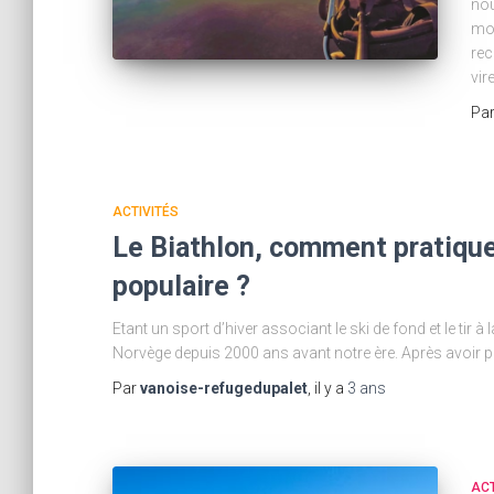
nou
mon
rec
vir
Pa
ACTIVITÉS
Le Biathlon, comment pratique
populaire ?
Etant un sport d’hiver associant le ski de fond et le tir à
Norvège depuis 2000 ans avant notre ère. Après avoir 
Par
vanoise-refugedupalet
, il y a
3 ans
ACT