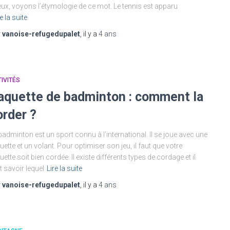
ux, voyons l’étymologie de ce mot. Le tennis est apparu
e la suite
r
vanoise-refugedupalet
, il y a
4 ans
IVITÉS
aquette de badminton : comment la
order ?
badminton est un sport connu à l’international. Il se joue avec une
uette et un volant. Pour optimiser son jeu, il faut que votre
uette soit bien cordée. Il existe différents types de cordage et il
t savoir lequel
Lire la suite
r
vanoise-refugedupalet
, il y a
4 ans