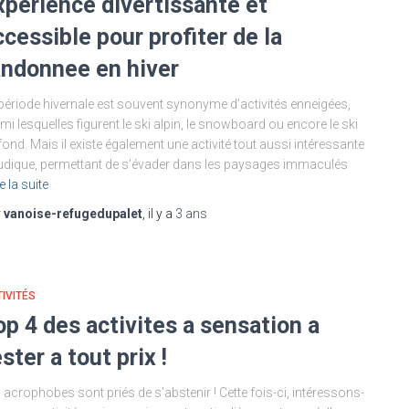
xperience divertissante et
ccessible pour profiter de la
andonnee en hiver
période hivernale est souvent synonyme d’activités enneigées,
mi lesquelles figurent le ski alpin, le snowboard ou encore le ski
fond. Mais il existe également une activité tout aussi intéressante
ludique, permettant de s’évader dans les paysages immaculés
e la suite
r
vanoise-refugedupalet
, il y a
3 ans
IVITÉS
op 4 des activites a sensation a
ster a tout prix !
 acrophobes sont priés de s’abstenir ! Cette fois-ci, intéressons-