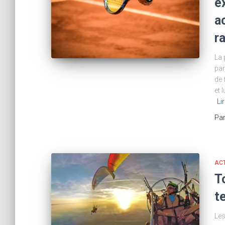
e
a
r
La 
par
de 
et 
Lir
Pa
ACT
T
te
Les