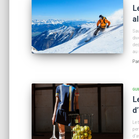
L
a
Sav
div
des
au 
Pa
GUI
L
d
Le 
per
d’a