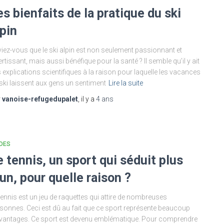
es bienfaits de la pratique du ski
lpin
iez-vous que le ski alpin est non seulement passionnant et
ertissant, mais aussi bénéfique pour la santé ? Il semble qu’il y ait
 explications scientifiques à la raison pour laquelle les vacances
ski laissent aux gens un sentiment
Lire la suite
r
vanoise-refugedupalet
, il y a
4 ans
DES
e tennis, un sport qui séduit plus
’un, pour quelle raison ?
tennis est un jeu de raquettes qui attire de nombreuses
sonnes. Ceci est dû au fait que ce sport représente beaucoup
vantages. Ce sport est devenu emblématique. Pour comprendre