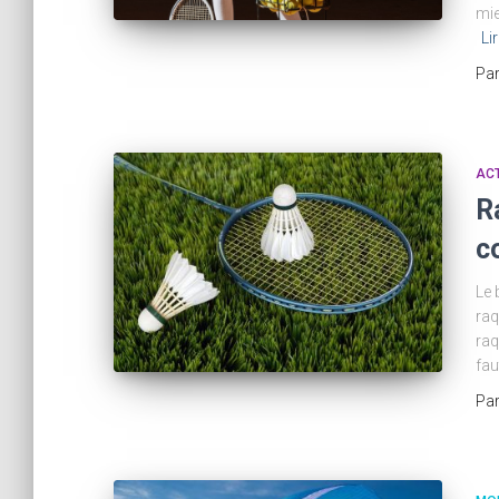
mie
Lir
Pa
ACT
R
c
Le 
raq
raq
fau
Pa