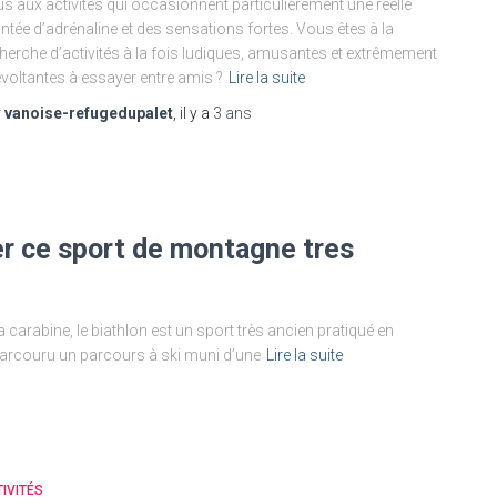
s aux activités qui occasionnent particulièrement une réelle
tée d’adrénaline et des sensations fortes. Vous êtes à la
herche d’activités à la fois ludiques, amusantes et extrêmement
evoltantes à essayer entre amis ?
Lire la suite
r
vanoise-refugedupalet
, il y a
3 ans
r ce sport de montagne tres
 la carabine, le biathlon est un sport très ancien pratiqué en
parcouru un parcours à ski muni d’une
Lire la suite
IVITÉS