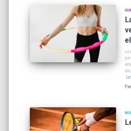
GUI
L
v
e
La 
per
att
deu
Lir
Pa
MO
L